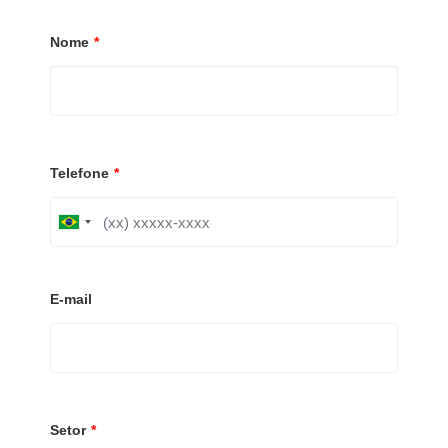
Nome
*
Telefone
*
B
r
a
z
i
E-mail
l
+
5
5
Setor
*