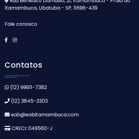
Rua Benedito Damasio, 21, Itamambuca - Praia do
Itamambuca, Ubatuba - SP, 11696-439
Fale conosco
Contatos
(12) 99611-7382
(12) 3845-3303
eab@eabitamambuca.com
CRECI: 049560-J