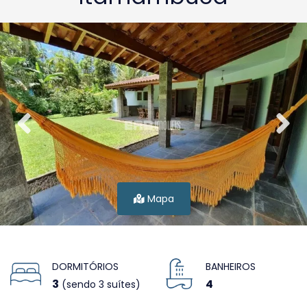
Mapa
DORMITÓRIOS
BANHEIROS
3
4
(sendo 3 suítes)