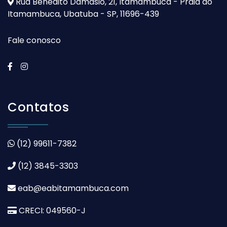
Rua Benedito Damasio, 21, Itamambuca - Praia do
Itamambuca, Ubatuba - SP, 11696-439
Fale conosco
Contatos
(12) 99611-7382
(12) 3845-3303
eab@eabitamambuca.com
CRECI: 049560-J