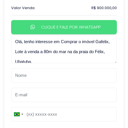
Valor Venda
R$ 900.000,00
CLIQUE E FALE POR WHATSAPP
Qual o melhor dia e horário pra você?
B
B
r
r
a
a
z