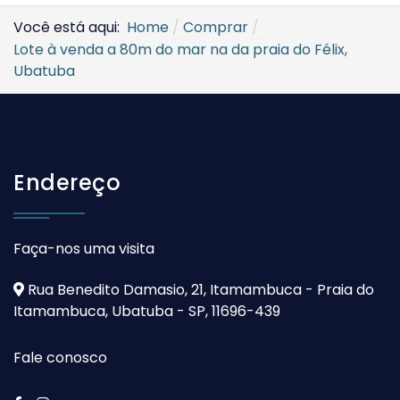
Você está aqui:
Home
Comprar
Lote à venda a 80m do mar na da praia do Félix,
Ubatuba
Endereço
Faça-nos uma visita
Rua Benedito Damasio, 21, Itamambuca - Praia do
Itamambuca, Ubatuba - SP, 11696-439
Fale conosco