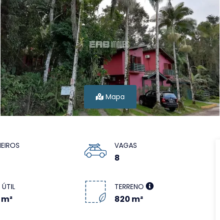
Mapa
EIROS
VAGAS
8
 ÚTIL
TERRENO
 m²
820 m²