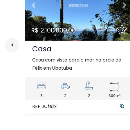
Previous
Ne
R$ 2.100.000,00
Casa
Casa com vista para o mar na praia do
Félix em Ubatuba
3
2
2
600m²
REF JCfelix