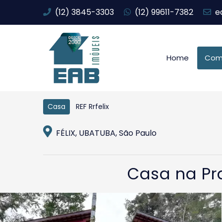
(12) 3845-3303
(12) 99611-7382
e
Home
Com
REF Rrfelix
Casa
FÉLIX, UBATUBA, São Paulo
Casa na Pra