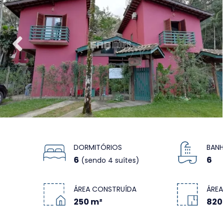
DORMITÓRIOS
BANH
6
6
(sendo 4 suítes)
ÁREA CONSTRUÍDA
ÁREA
250 m²
820