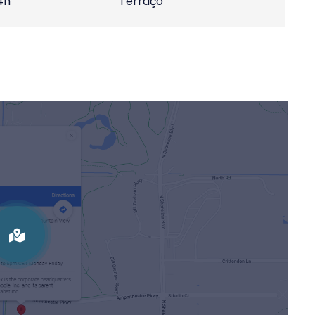
4h
Terraço