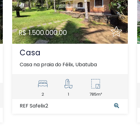
xt
Previous
Next
R$ 1.500.000,00
Casa
Casa na praia do Félix, Ubatuba
2
1
785m²
REF Safelix2