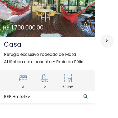
Previous
Next
Pre
R$ 1.700.000,00
R$ 
Casa
C
Refúgio exclusivo rodeado de Mata
Cas
Atlântica com cascata - Praia do Félix
prai
3
2
600m²
4
REF Hmfelixv
REF 