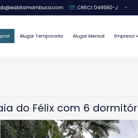
ab@eabitamambuca.com
CRECI: 049560-J
prar
Alugar Temporada
Alugar Mensal
Empresa
ia do Félix com 6 dormitó