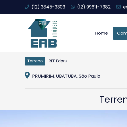
(12) 3845-3303
(12) 99611-7382
e
Home
Com
REF Edpru
Terreno
PRUMIRIM, UBATUBA, São Paulo
Terre