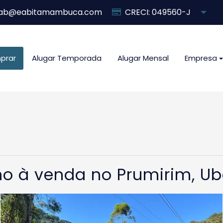
ab@eabitamambuca.com
CRECI: 049560-J
prar
Alugar Temporada
Alugar Mensal
Empresa
no à venda no Prumirim, U