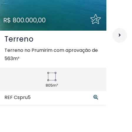
R$ 800.000,00
R$ 
Terreno
Te
Terreno no Prumirim com aprovação de
Ter
563m²
805m²
REF
REF Cspru5