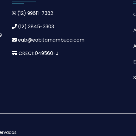
(12) 99611-7382
(12) 3845-3303
9
eab@eabitamambuca.com
A
CRECI: 049560-J
S
servados.