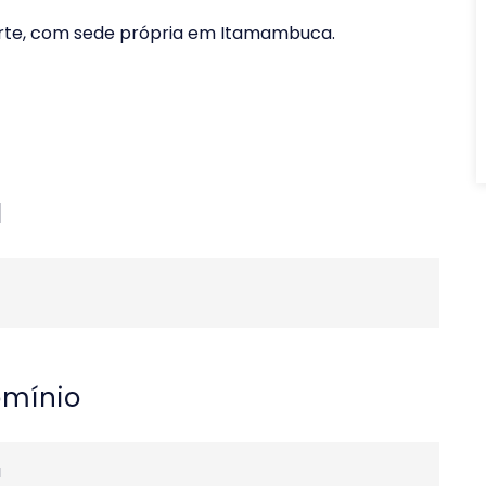
orte, com sede própria em Itamambuca.
l
omínio
a