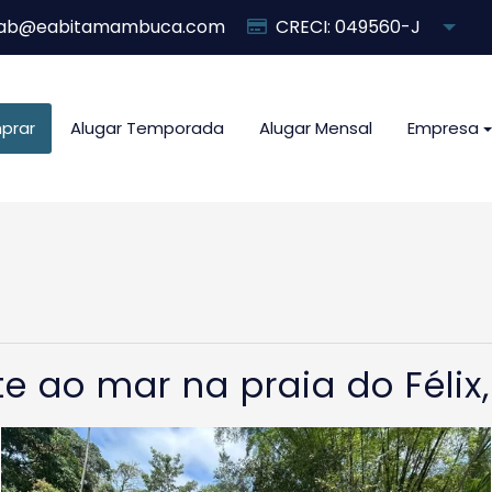
ab@eabitamambuca.com
CRECI: 049560-J
prar
Alugar Temporada
Alugar Mensal
Empresa
te ao mar na praia do Féli