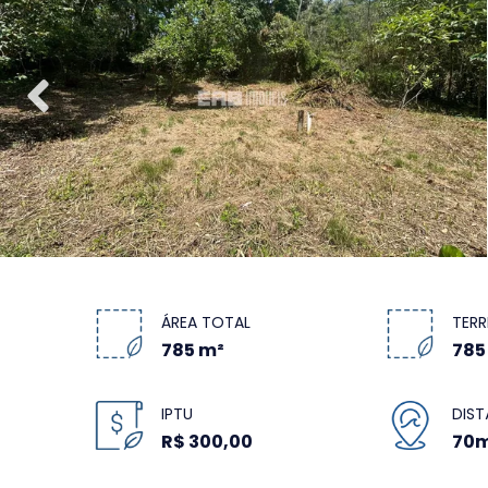
ÁREA TOTAL
TER
785 m²
785
IPTU
DIST
R$ 300,00
70