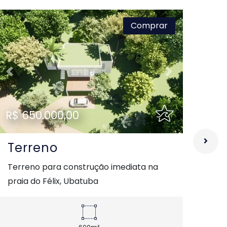
Oportun
Comprar
Previous
Next
Pre
R$ 650.000,00
R$ 
Terreno
Te
Terreno para construção imediata na
Ter
praia do Félix, Ubatuba
na p