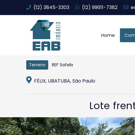
(12) 3845-3303
(12) 99611-7382
e
Home
Com
REF Safelix
Terreno
FÉLIX, UBATUBA, São Paulo
Lote fren