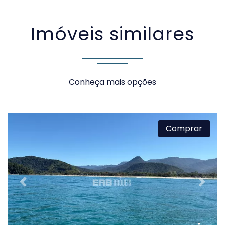
SOLICITAR AGENDAMENTO
Imóveis similares
VOLTAR
Conheça mais opções
Comprar
Previous
Next