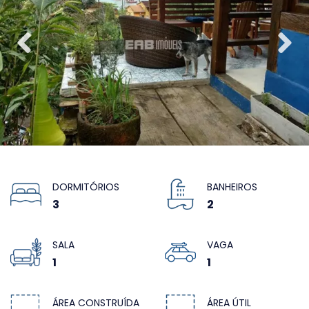
DORMITÓRIOS
BANHEIROS
3
2
SALA
VAGA
1
1
ÁREA CONSTRUÍDA
ÁREA ÚTIL