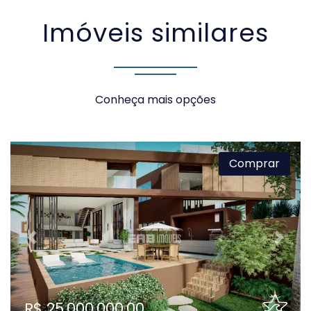
Imóveis similares
VOLTAR
Conheça mais opções
Comprar
Previous
Next
R$ 25.000.000,00