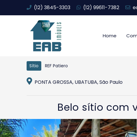
(12) 3845-3303
(12) 99611-7382
e
Home
Com
REF Patiero
Sítio
PONTA GROSSA, UBATUBA, São Paulo
Belo sítio com 