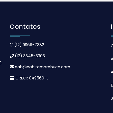
Contatos
(12) 99611-7382
(12) 3845-3303
9
eab@eabitamambuca.com
A
CRECI: 049560-J
S