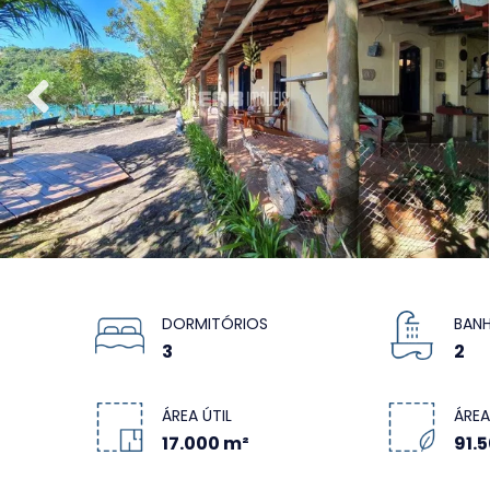
DORMITÓRIOS
BANH
3
2
ÁREA ÚTIL
ÁREA
17.000 m²
91.5