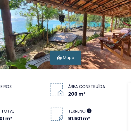
Mapa
EIROS
ÁREA CONSTRUÍDA
200 m²
 TOTAL
TERRENO
01 m²
91.501 m²