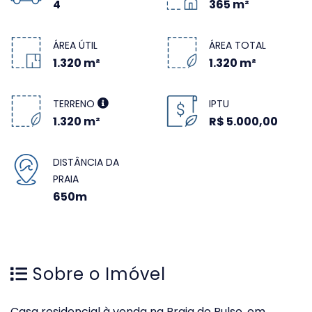
4
365 m²
ÁREA ÚTIL
ÁREA TOTAL
1.320 m²
1.320 m²
TERRENO
IPTU
1.320 m²
R$ 5.000,00
DISTÂNCIA DA
PRAIA
650m
Sobre o Imóvel
Casa residencial à venda na Praia do Pulso, em