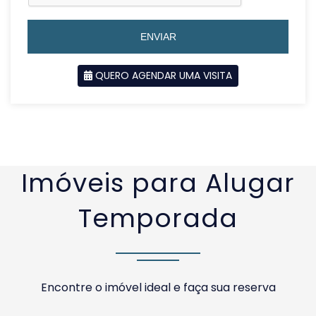
5
5
5
5
ENVIAR
QUERO AGENDAR UMA VISITA
SOLICITAR AGENDAMENTO
VOLTAR
Imóveis para Alugar
Temporada
Encontre o imóvel ideal e faça sua reserva