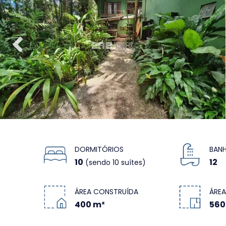
DORMITÓRIOS
BANH
10
12
(sendo 10 suítes)
ÁREA CONSTRUÍDA
ÁREA
400 m²
560