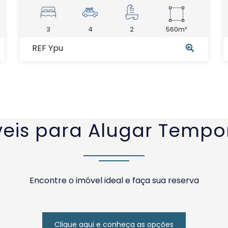
3
4
2
560m²
REF Ypu
eis para Alugar Temp
Encontre o imóvel ideal e faça sua reserva
Clique aqui e conheça as opções