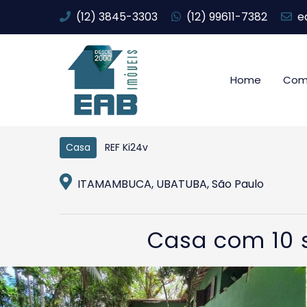
(12) 3845-3303
(12) 99611-7382
e
Home
Com
REF Ki24v
Casa
ITAMAMBUCA, UBATUBA, São Paulo
Casa com 10 