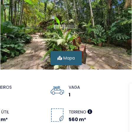
Mapa
EIROS
VAGA
1
 ÚTIL
TERRENO
 m²
560 m²