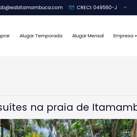
ab@eabitamambuca.com
CRECI: 049560-J
prar
Alugar Temporada
Alugar Mensal
Empresa
suítes na praia de Itamam