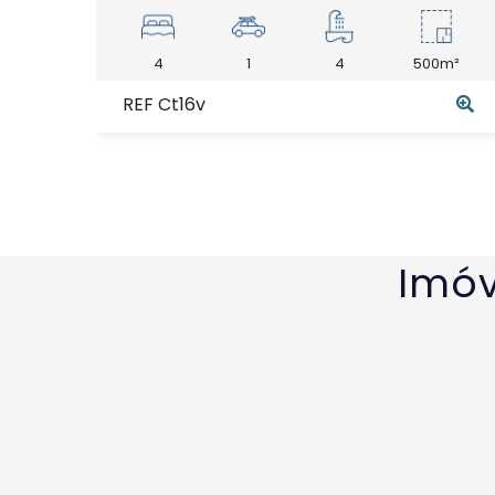
4
1
4
500m²
REF Ct16v
Imóv