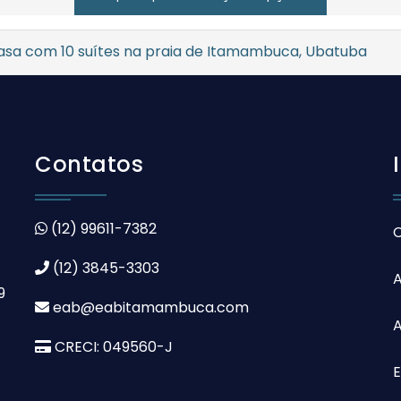
asa com 10 suítes na praia de Itamambuca, Ubatuba
Contatos
(12) 99611-7382
(12) 3845-3303
9
eab@eabitamambuca.com
A
CRECI: 049560-J