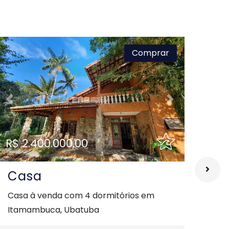
Comprar
Previous
Next
Pre
R$ 2.400.000,00
R$ 
Casa
C
Casa à venda com 4 dormitórios em
Segu
Itamambuca, Ubatuba
em 