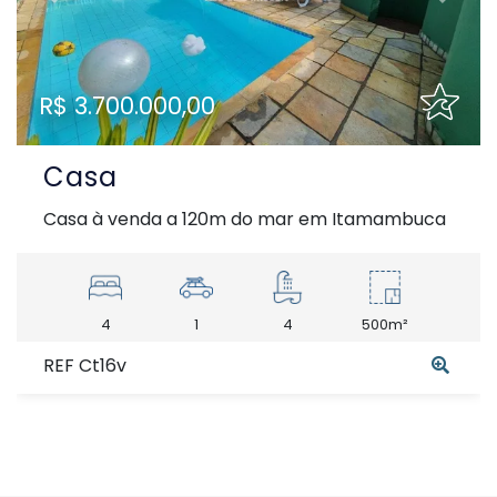
Previous
Next
R$ 3.700.000,00
Casa
Casa à venda a 120m do mar em Itamambuca
4
1
4
500m²
REF Ct16v