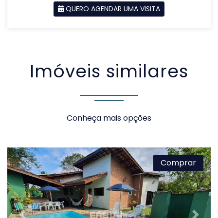
QUERO AGENDAR UMA VISITA
SOLICITAR AGENDAMENTO
Imóveis similares
VOLTAR
Conheça mais opções
Comprar