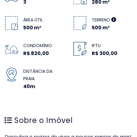
3
280 m²
ÁREA ÚTIL
TERRENO
500 m²
500 m²
CONDOMÍNIO
IPTU
R$ 820,00
R$ 300,00
DISTÂNCIA DA
PRAIA
40m
Sobre o Imóvel
Descubra o prazer de viver a poucos passos do mar!