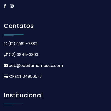
Contatos
(12) 99611-7382
(12) 3845-3303
eab@eabitamambuca.com
CRECI: 049560-J
Institucional