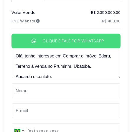
Valor Venda
R$ 2.350.000,00
IPTU/Mensal
R$ 400,00
CLIQUE E FALE POR WHATSAPP
Qual o melhor dia e horário pra você?
B
B