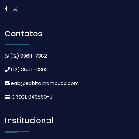
Contatos
(12) 99611-7382
(12) 3845-3303
eab@eabitamambuca.com
CRECI: 049560-J
Institucional