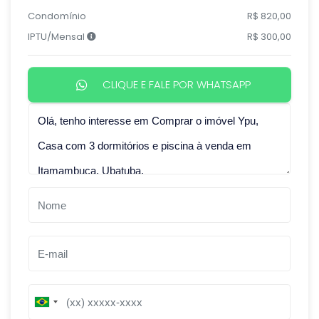
Condomínio
R$ 820,00
IPTU/Mensal
R$ 300,00
CLIQUE E FALE POR WHATSAPP
Qual o melhor dia e horário pra você?
B
B
r
r