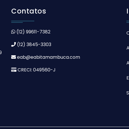
Contatos
(12) 99611-7382
(12) 3845-3303
9
eab@eabitamambuca.com
A
CRECI: 049560-J
S