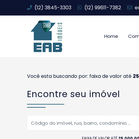
(12) 3845-3303
(12) 99611-7382
e
Home
Com
Você esta buscando por: faixa de valor até
25
Encontre seu imóvel
FAIXA DE VALOR ATÉ
25.000.0