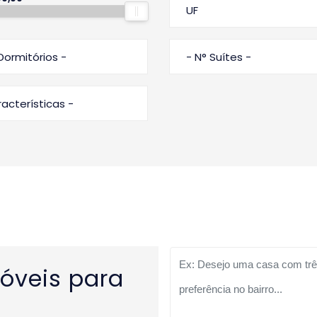
UF
Dormitórios -
- N° Suítes -
aracterísticas -
óveis para