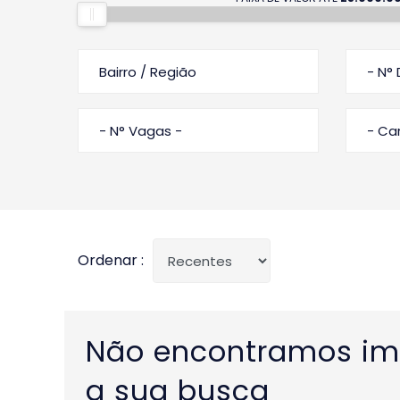
Bairro / Região
- N° 
- N° Vagas -
- C
Ordenar :
Não encontramos im
a sua busca