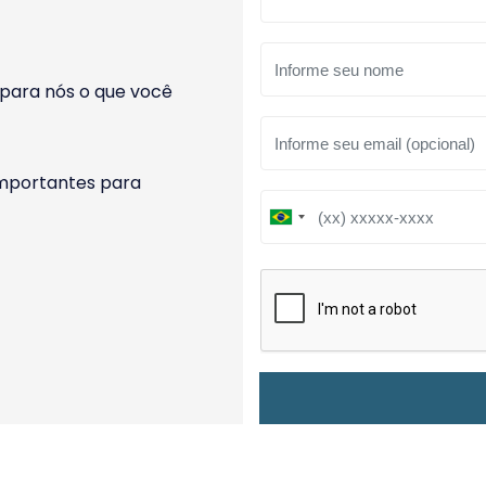
para nós o que você
importantes para
B
r
a
z
i
l
+
5
5