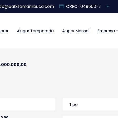
ab@eabitamambuca.com
CRECI: 049560-J
prar
Alugar Temporada
Alugar Mensal
Empresa
.000.000,00
.
Tipo
00,00