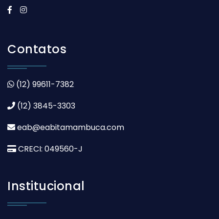
Contatos
(12) 99611-7382
(12) 3845-3303
eab@eabitamambuca.com
CRECI: 049560-J
Institucional