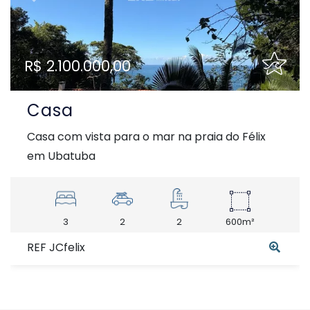
Previous
Next
R$ 2.100.000,00
Casa
Casa com vista para o mar na praia do Félix
em Ubatuba
3
2
2
600m²
REF JCfelix