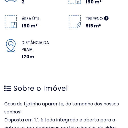
2
190 m²
ÁREA ÚTIL
TERRENO
190 m²
515 m²
DISTÂNCIA DA
PRAIA
170m
Sobre o Imóvel
Casa de tijolinho aparente, do tamanho dos nossos
sonhos!
Disposta em "L", é toda integrada e aberta para a
natureza, por generosas portas e janelas de vidro.