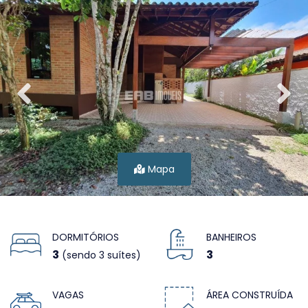
Mapa
DORMITÓRIOS
BANHEIROS
3
3
(sendo 3 suítes)
VAGAS
ÁREA CONSTRUÍDA