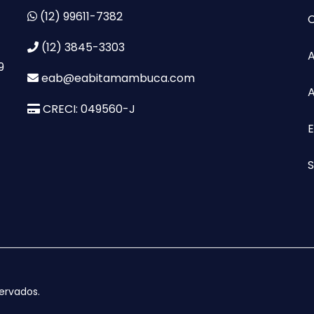
(12) 99611-7382
(12) 3845-3303
9
eab@eabitamambuca.com
A
CRECI: 049560-J
S
servados.