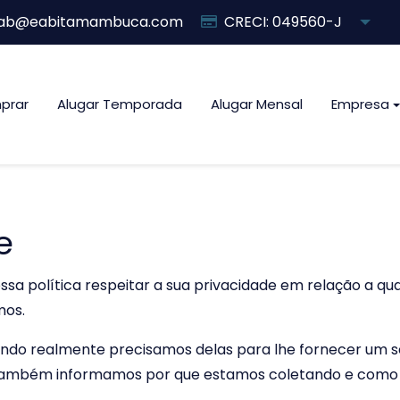
ab@eabitamambuca.com
CRECI: 049560-J
prar
Alugar Temporada
Alugar Mensal
Empresa
e
ossa política respeitar a sua privacidade em relação a 
mos.
do realmente precisamos delas para lhe fornecer um ser
Também informamos por que estamos coletando e como 