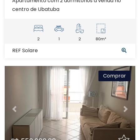
Apartamento com 2 dormitórios à venda no
centro de Ubatuba
2
1
2
80m²
REF Solare
Comprar
Previous
Next