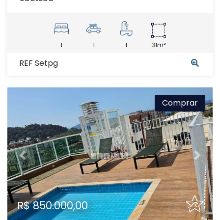
1
1
1
31m²
REF Setpg
Comprar
Previous
Next
R$ 850.000,00