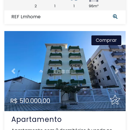
2
1
1
96m²
REF Lmhome
Comprar
Previous
Next
R$ 510.000,00
Apartamento