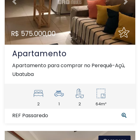
Previous
Next
R$ 575.000,00
Apartamento
Apartamento para comprar no Perequê-Açú,
Ubatuba
2
1
2
64m²
REF Passaredo