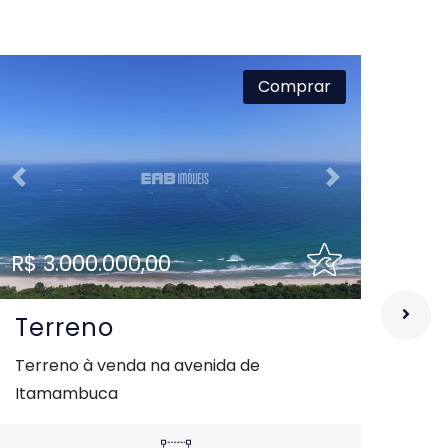
Comprar
Previous
Next
Pre
R$ 3.000.000,00
R$ 
Terreno
Te
Terreno à venda na avenida de
Ter
Itamambuca
pra