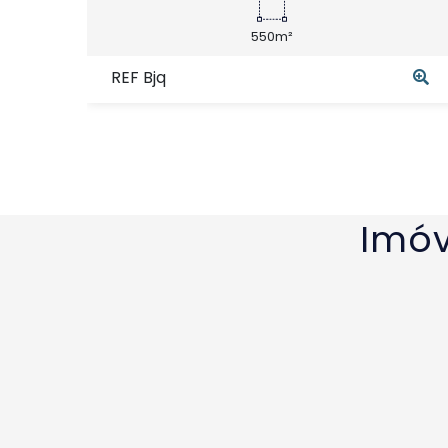
550m²
REF Bjq
Imóv