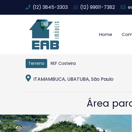
(12) 3845-3303
(12) 99611-7382
e
Home
Com
REF Costeira
Terreno
ITAMAMBUCA, UBATUBA, São Paulo
Área par