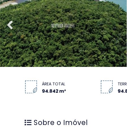
ÁREA TOTAL
TER
94.842 m²
94.
Sobre o Imóvel