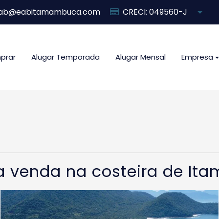
ab@eabitamambuca.com
CRECI: 049560-J
prar
Alugar Temporada
Alugar Mensal
Empresa
a venda na costeira de I