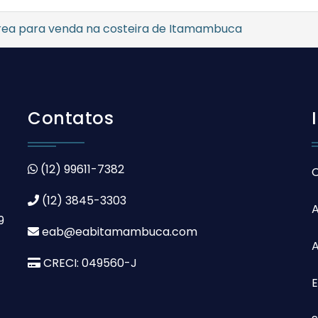
rea para venda na costeira de Itamambuca
Contatos
(12) 99611-7382
(12) 3845-3303
9
eab@eabitamambuca.com
A
CRECI: 049560-J