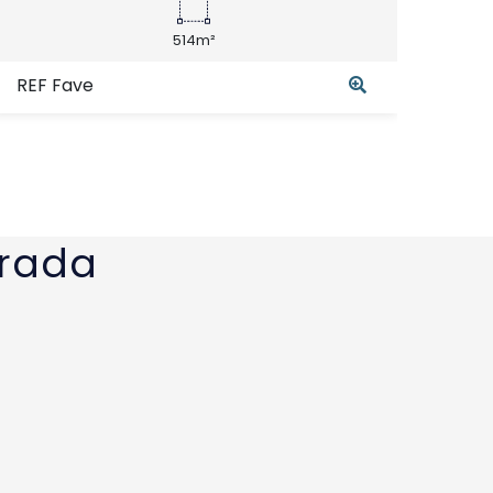
514m²
REF Fave
REF 
orada