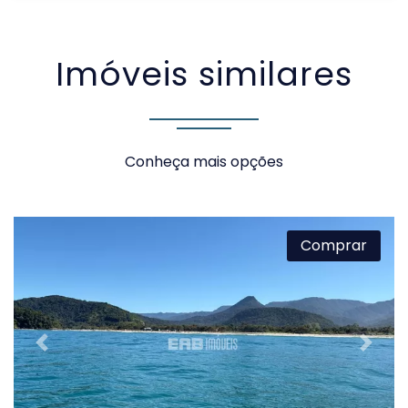
SOLICITAR AGENDAMENTO
Imóveis similares
VOLTAR
Conheça mais opções
Comprar
Previous
Next